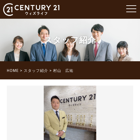
toggle
naviga
スタッフ紹介
HOME
スタッフ紹介
村山 広祐